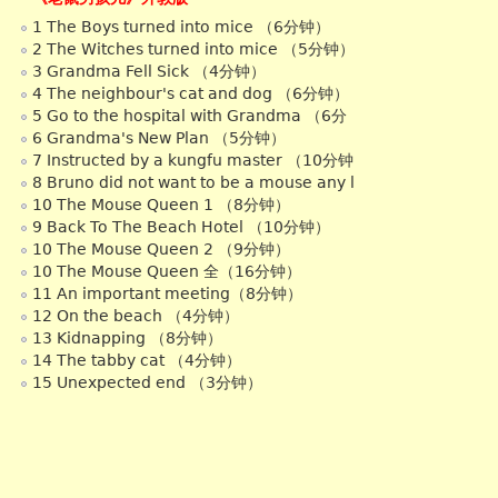
1 The Boys turned into mice （6分钟）
2 The Witches turned into mice （5分钟）
3 Grandma Fell Sick （4分钟）
4 The neighbour's cat and dog （6分钟）
5 Go to the hospital with Grandma （6分
6 Grandma's New Plan （5分钟）
7 Instructed by a kungfu master （10分钟
8 Bruno did not want to be a mouse any l
10 The Mouse Queen 1 （8分钟）
9 Back To The Beach Hotel （10分钟）
10 The Mouse Queen 2 （9分钟）
10 The Mouse Queen 全（16分钟）
11 An important meeting（8分钟）
12 On the beach （4分钟）
13 Kidnapping （8分钟）
14 The tabby cat （4分钟）
15 Unexpected end （3分钟）