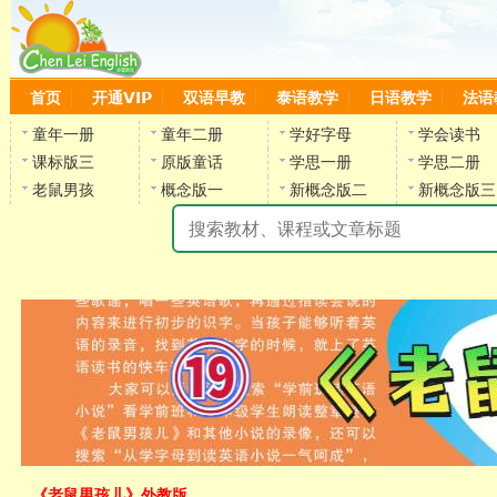
首页
开通VIP
双语早教
泰语教学
日语教学
法语
童年一册
童年二册
学好字母
学会读书
课标版三
原版童话
学思一册
学思二册
老鼠男孩
概念版一
新概念版二
新概念版三
陈
《老鼠男孩儿》外教版