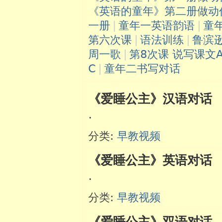
《英语的童年》第二册做动
一册
|
童年一英语韵语
|
童
第六次课
|
语法训练
|
鲁滨
周一歌
|
第8次课 说写课文
C
|
童年二书写对话
《爱睡公主》汉语对话
·
分类:
早教视频
英语
《爱睡公主》英语对话
·
分类:
早教视频
《爱睡公主》双语对话