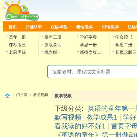
首页
开通VIP
双语早教
泰语教学
日语教学
法语
童年一册
童年二册
学好字母
学会读书
课标版三
原版童话
学思一册
学思二册
老鼠男孩
概念版一
新概念版二
新概念版三
门户页
教学视频
教学视频
下级分类:
英语的童年第一
默写视频
|
教学成果1
|
学好
›
›
看我读的好不好1
|
首页字母
《英语的童年》第一册做动
陈雷