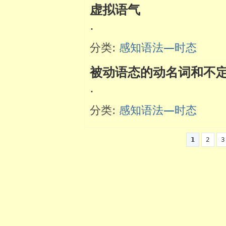
虚拟语气
·
分类:
感知语法—时态
被动语态的动名词和不
·
分类:
感知语法—时态
1
2
3