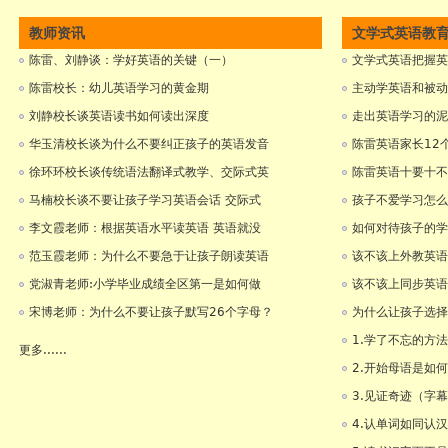
教师资讯
文学式英语教
陈雷、刘静谈：学好英语的关键（一）
文学式英语把握英
陈雷校长：幼儿英语学习的黄金期
主动学英语和被动
刘静校长谈英语读书如何读出深度
走出英语学习的泥
华玉清校长谈为什么不要纠正孩子的英语发音
陈雷英语家长12
徐环环校长谈传统语法翻译式教学、交际式英
陈雷英语十要十不
马楠校长谈不要让孩子学习英语会话 交际式
孩子不爱学习怎么
李文霞老师：根据英语水平读英语 英语就没
如何对待孩子的学
范玉霞老师：为什么不要急于让孩子朗读英语
该不该上外教英语
党淑青老师:小学毕业成绩全区第一是如何做
该不该上同步英语
宋博老师：为什么不要让孩子默写26个字母？
为什么让孩子选择
1.学了不忘的方
更多......
2.开始母语是如
3.见证奇迹（字
4.认单词如同认