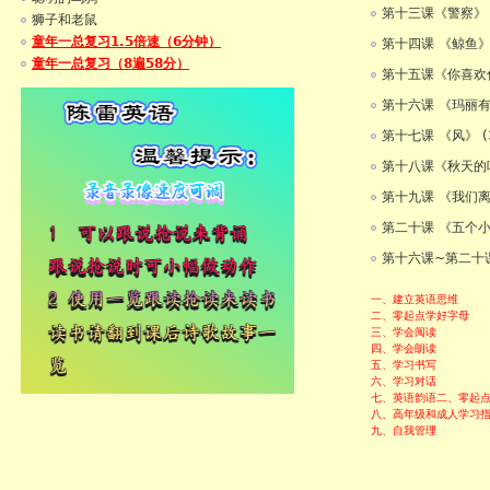
第十三课《警察》 
狮子和老鼠
童年一总复习1.5倍速（6分钟）
第十四课 《鲸鱼》 
童年一总复习（8遍58分）
第十五课《你喜欢什
第十六课 《玛丽有
第十七课 《风》 (
第十八课《秋天的叶
第十九课 《我们离
第二十课 《五个小
第十六课~第二十
一、建立英语思维
二、零起点学好字母
三、学会阅读
四、学会朗读
五、学习书写
六、学习对话
七、英语韵语
二、零起
八、高年级和成人学习
九、自我管理