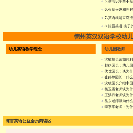
5.读书识字而不
6.根据兴趣和理
7.英语就是豆腐
8.陈雷英语 孩
德州英汉双语学校幼
幼儿英语教学理念
幼儿园教师
沈敏校长谈如何利
赵娟园长：幼儿园
优优园长：谈为什
张婷婷园长：什么
沈敏园长介绍中国
杨玉雪老师谈为什
王洪月老师谈为什
岳东老师谈为什么
李亭亭老师：为什
陈雷英语公益会员阅读区