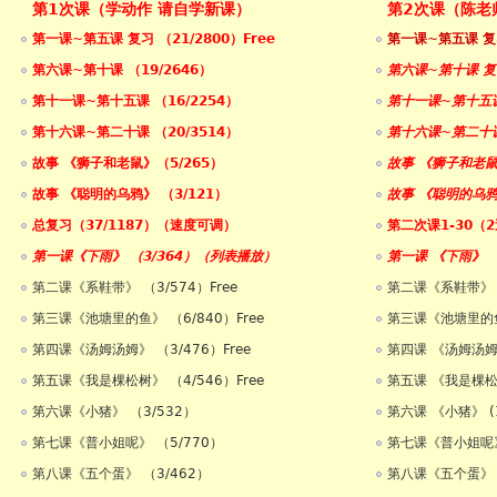
第1次课（学动作 请自学新课）
第2次课（陈老
第一课~第五课 复习 （21/2800）Free
第一课~第五课 复习
第六课~第十课 （19/2646）
第六课~第十课 复
第十一课~第十五课 （16/2254）
第十一课~第十五课
第十六课~第二十课 （20/3514）
第十六课~第二十课
故事 《狮子和老鼠》（5/265）
故事 《狮子和老鼠
故事 《聪明的乌鸦》 （3/121）
故事 《聪明的乌鸦
总复习（37/1187）（速度可调）
第二次课1-30（2
第一课《下雨》 （3/364）（列表播放）
第一课 《下雨》 
第二课《系鞋带》 （3/574）Free
第二课《系鞋带》 
第三课《池塘里的鱼》 （6/840）Free
第三课《池塘里的鱼》
第四课《汤姆汤姆》 （3/476）Free
第四课 《汤姆汤姆》
第五课《我是棵松树》 （4/546）Free
第五课 《我是棵松树
第六课《小猪》 （3/532）
第六课 《小猪》 (1
第七课《普小姐呢》 （5/770）
第七课《普小姐呢》 
第八课《五个蛋》 （3/462）
第八课《五个蛋》 (