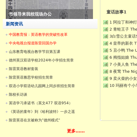
童话故事1
陈雷英语在京被称为"德州模式"
1 阿拉丁和神灯 Al
新闻资讯
2 青蛙王子 The 
中国教育报：英语教学的突破性改革
3白雪公主童话Snow
中央电视台报道陈雷回国办学
4 皇帝的新衣 The
5 丑小鸭 The U
山东教育电视台教学节目第五课
6 拇指姑娘 Thu
德州英汉双语学校2024年小学招生简章
7 小美人鱼 The 
陈雷英语教材套装
8 夜莺 The Nig
陈雷英语雅思学校招生简章
9 卖火柴的小女孩 T
10 玛丽有个小羊羔 
双语小学双语幼儿园网上同步班招生简章
陈校长访谈
英语学习承诺书（英文477 双语954）
《英语的童年》到《哈利波特》一步之遥
陈雷英语在京被称为"德州模式"
更多......