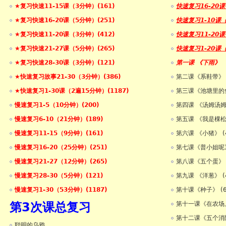
★复习快速11-15课（3分钟）(161)
快速复习16-20
★复习快速16-20课（5分钟）(251)
快速复习1-10课
★复习快速11-20课（3分钟）(412)
快速复习11-20
★复习快速21-27课（5分钟）(265)
快速复习1-20课
★复习快速28-30课（3分钟）(121)
第一课 《下雨》
★快速复习故事21-30（3分钟）(386)
第二课《系鞋带》
★快速复习1-30课（2遍15分钟）(1187)
第三课《池塘里的鱼
慢速复习1-5（10分钟）(200)
第四课 《汤姆汤姆
慢速复习6-10（21分钟）(189)
第五课 《我是棵松
慢速复习11-15（9分钟）(161)
第六课 《小猪》 (
慢速复习16-20（25分钟）(251)
第七课《普小姐呢》
慢速复习21-27（12分钟）(265)
第八课《五个蛋》 
慢速复习28-30（5分钟）(121)
第九课 《洋葱》 (
慢速复习1-30（53分钟）(1187)
第十课《种子》 (
第3次课总复习
第十一课《在农场上
第十二课《五个消防
聪明的乌鸦