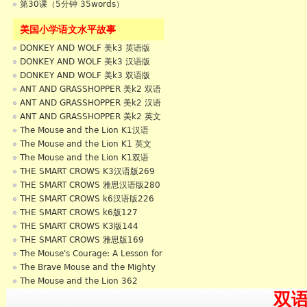
第30课（5分钟 35words）
美国小学语文水平故事
DONKEY AND WOLF 美k3 英语版
356
DONKEY AND WOLF 美k3 汉语版
642
DONKEY AND WOLF 美k3 双语版
998
ANT AND GRASSHOPPER 美k2 双语
版636
ANT AND GRASSHOPPER 美k2 汉语
版422
ANT AND GRASSHOPPER 美k2 英文
版212
The Mouse and the Lion K1汉语
235
The Mouse and the Lion K1 英文
235
The Mouse and the Lion K1双语
570
THE SMART CROWS K3汉语版269
THE SMART CROWS 雅思汉语版280
THE SMART CROWS k6汉语版226
THE SMART CROWS k6版127
THE SMART CROWS K3版144
THE SMART CROWS 雅思版169
The Mouse's Courage: A Lesson for
All 33
The Brave Mouse and the Mighty
Lion 356
The Mouse and the Lion 362
双