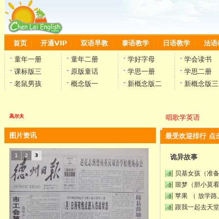
首页
开通VIP
双语早教
泰语教学
日语教学
法语
童年一册
童年二册
学好字母
学会读书
课标版三
原版童话
学思一册
学思二册
老鼠男孩
概念版一
新概念版二
新概念版三
高尔夫
唱歌学英语
图片资讯
最受欢迎排行 点
1
2
3
诡异故事
贝基女孩（准
噩梦（胆小莫
苹果 （ 放学
跟我一起去天堂