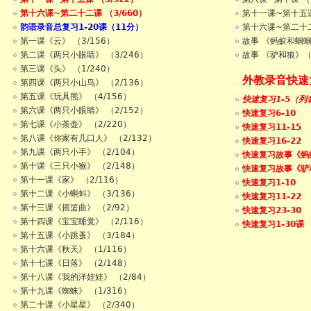
第十六课~第二十二课 （3/660）
第十一课~第十五
韵语录音总复习1-20课（11分）
第十六课~第二十
第一课《云》 （3/156）
故事 《蚂蚁和蝈
第二课《两只小眼睛》 （3/246）
故事 《驴和狼》
第三课《头》 （1/240）
外教录音快速
第四课《两只小山鸟》 （2/136）
第五课《玩具熊》 （4/156）
快速复习1-5（列
第六课《两只小眼睛》 （2/152）
快速复习6-10
第七课《小茶壶》 （2/220）
快速复习11-15
第八课《你家有几口人》 （2/132）
快速复习16-22
第九课《两只小手》 （2/104）
快速复习故事《蚂
第十课《三只小猴》 （2/148）
快速复习故事《驴
第十一课《家》 （2/116）
快速复习1-10
第十二课《小蝌蚪》 （3/136）
快速复习11-22
第十三课《摇篮曲》 （2/92）
快速复习23-30
第十四课《宝宝睡觉》 （2/116）
快速复习1-30课
第十五课《小跳蚤》 （3/184）
第十六课《秋天》 （1/116）
第十七课《日落》 （2/148）
第十八课《我的洋娃娃》 （2/84）
第十九课《蜘蛛》 （1/316）
第二十课《小星星》 （2/340）