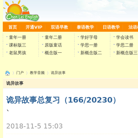
首页
开通VIP
双语早教
泰语教学
日语教学
法语
童年一册
童年二册
学好字母
学会读书
课标版三
原版童话
学思一册
学思二册
老鼠男孩
概念版一
新概念版二
新概念版三
门户
教学音频
诡异故事
诡异故事
诡异故事总复习（166/20230）
›
›
›
`
陈雷
2018-11-5 15:03