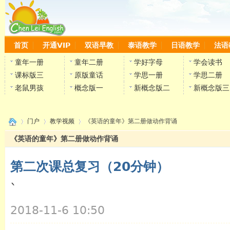
首页
开通VIP
双语早教
泰语教学
日语教学
法语
童年一册
童年二册
学好字母
学会读书
课标版三
原版童话
学思一册
学思二册
老鼠男孩
概念版一
新概念版二
新概念版三
门户
教学视频
《英语的童年》第二册做动作背诵
《英语的童年》第二册做动作背诵
第二次课总复习（20分钟）
›
›
›
`
陈雷
2018-11-6 10:50