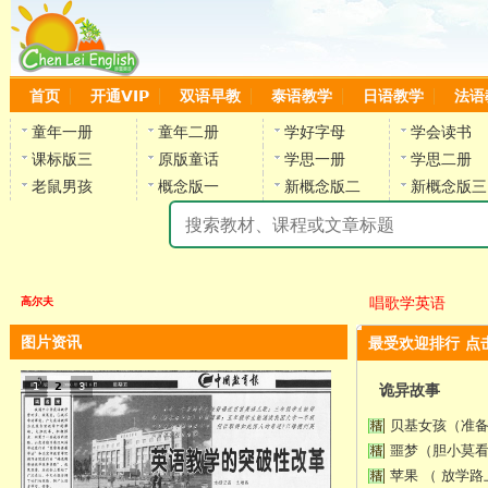
首页
开通VIP
双语早教
泰语教学
日语教学
法语
童年一册
童年二册
学好字母
学会读书
课标版三
原版童话
学思一册
学思二册
老鼠男孩
概念版一
新概念版二
新概念版三
陈
唱歌学英语
高尔夫
图片资讯
最受欢迎排行 点
1
2
3
诡异故事
贝基女孩（准
噩梦（胆小莫
苹果 （ 放学