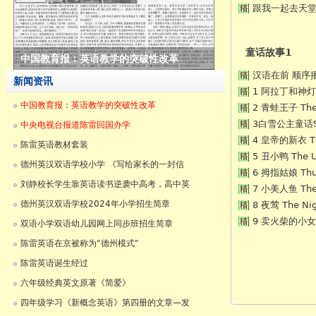
跟我一起去天堂
童话故事1
市领导来我校现场办公
汉语在前 顺序
新闻资讯
1 阿拉丁和神灯 Al
中国教育报：英语教学的突破性改革
2 青蛙王子 The 
3白雪公主童话Snow
中央电视台报道陈雷回国办学
4 皇帝的新衣 The
陈雷英语教材套装
5 丑小鸭 The U
德州英汉双语学校小学 《写给家长的一封信
6 拇指姑娘 Thu
刘静校长学生靠英语读书逆袭中高考，高中英
7 小美人鱼 The 
德州英汉双语学校2024年小学招生简章
8 夜莺 The Nig
9 卖火柴的小女孩 T
双语小学双语幼儿园网上同步班招生简章
陈雷英语在京被称为"德州模式"
陈雷英语诞生经过
六年级经典英文原著《简爱》
四年级学习《新概念英语》第四册的文章—发