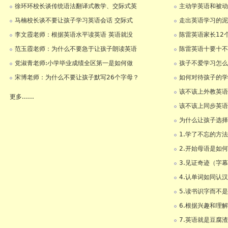
徐环环校长谈传统语法翻译式教学、交际式英
主动学英语和被动
马楠校长谈不要让孩子学习英语会话 交际式
走出英语学习的泥
李文霞老师：根据英语水平读英语 英语就没
陈雷英语家长12
范玉霞老师：为什么不要急于让孩子朗读英语
陈雷英语十要十不
党淑青老师:小学毕业成绩全区第一是如何做
孩子不爱学习怎么
宋博老师：为什么不要让孩子默写26个字母？
如何对待孩子的学
该不该上外教英语
更多......
该不该上同步英语
为什么让孩子选择
1.学了不忘的方
2.开始母语是如
3.见证奇迹（字
4.认单词如同认
5.读书识字而不
6.根据兴趣和理
7.英语就是豆腐