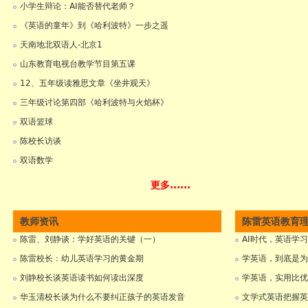
小学生辩论：AI能否替代老师？
《英语的童年》到《哈利波特》一步之遥
天南地北双语人-北京1
山东教育电视台教学节目第五课
12、五年级读雅思文章《坐井观天》
三年级讨论第四部《哈利波特与火焰杯》
双语篮球
陈校长访谈
双语数学
更多......
教师资讯
陈雷英语教育
陈雷、刘静谈：学好英语的关键（一）
AI时代，英语学
陈雷校长：幼儿英语学习的黄金期
学英语，到底是为
刘静校长谈英语读书如何读出深度
学英语，实用比优
华玉清校长谈为什么不要纠正孩子的英语发音
文学式英语把握英