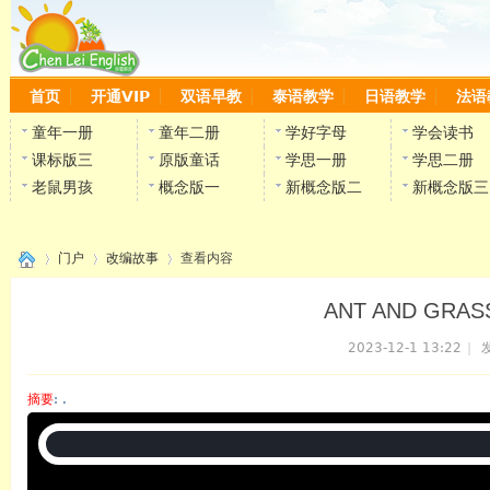
首页
开通VIP
双语早教
泰语教学
日语教学
法语
童年一册
童年二册
学好字母
学会读书
课标版三
原版童话
学思一册
学思二册
老鼠男孩
概念版一
新概念版二
新概念版三
门户
改编故事
查看内容
ANT AND GRA
2023-12-1 13:22
|
发
›
›
›
摘要
: .
陈雷