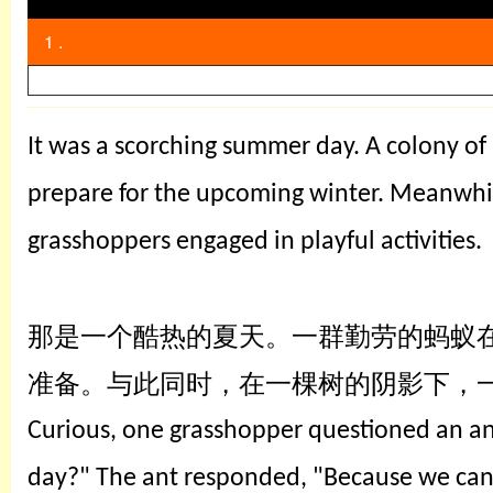
1 .
It was a scorching summer day. A colony of 
prepare for the upcoming winter. Meanwhile
grasshoppers engaged in playful activities.
英语
那是一个酷热的夏天。一群勤劳的蚂蚁
准备。与此同时，在一棵树的阴影下，
Curious, one grasshopper questioned an ant
day?" The ant responded, "Because we can't