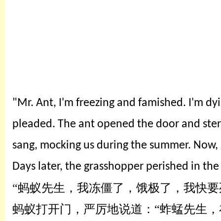
"Mr. Ant, I'm freezing and famished. I'm d
pleaded. The ant opened the door and ster
sang, mocking us during the summer. Now, g
Days later, the grasshopper perished in the
“蚂蚁先生，我
冻僵了，饿极了
，我快要
蚂蚁打开门，
严厉
地说道：
“蚱蜢先生