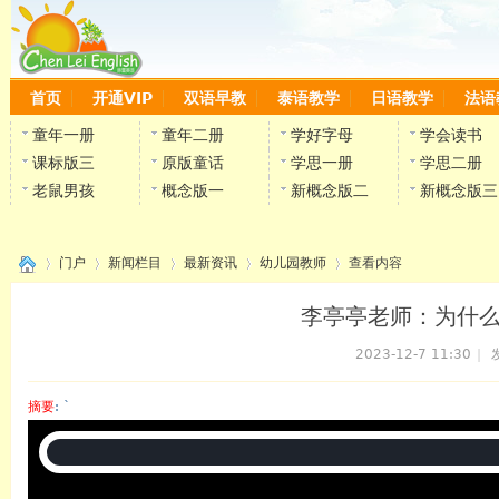
首页
开通VIP
双语早教
泰语教学
日语教学
法语
童年一册
童年二册
学好字母
学会读书
课标版三
原版童话
学思一册
学思二册
老鼠男孩
概念版一
新概念版二
新概念版三
门户
新闻栏目
最新资讯
幼儿园教师
查看内容
李亭亭老师：为什
2023-12-7 11:30
|
›
›
›
›
›
摘要
: `
陈雷