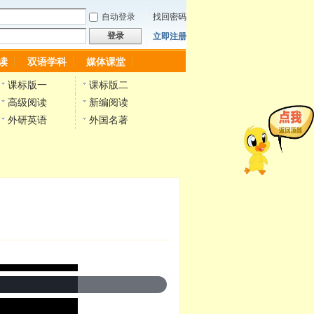
自动登录
找回密码
登录
立即注册
读
双语学科
媒体课堂
课标版一
课标版二
高级阅读
新编阅读
外研英语
外国名著