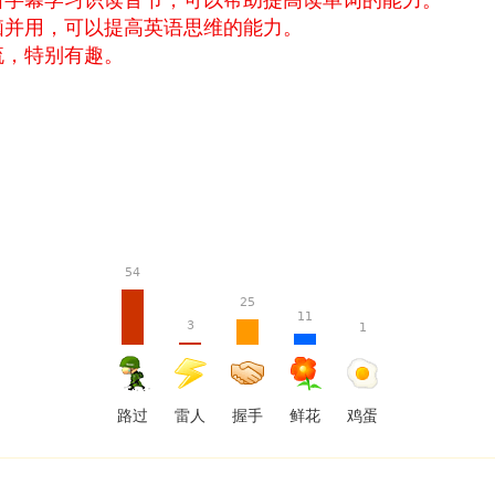
脑并用，可以提高英语思维的能力。
流，特别有趣。
54
25
11
3
1
羔》
路过
雷人
握手
鲜花
鸡蛋