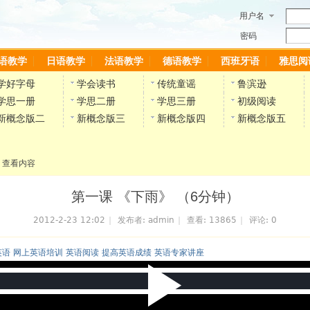
用户名
密码
语教学
日语教学
法语教学
德语教学
西班牙语
雅思阅
学好字母
学会读书
传统童谣
鲁滨逊
学思一册
学思二册
学思三册
初级阅读
新概念版二
新概念版三
新概念版四
新概念版五
查看内容
第一课 《下雨》 （6分钟）
2012-2-23 12:02
|
发布者:
admin
|
查看:
13865
|
评论: 0
英语 网上英语培训 英语阅读 提高英语成绩 英语专家讲座
P