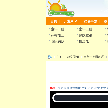
首页
开通VIP
双语早教
泰
童年一册
童年二册
课标版三
原版童话
老鼠男孩
概念版一
门户
教学视频
童年一英语韵语
›
›
›
›
摘要
: 英语诗歌 怎样如何学好英语 小学生学
陈雷