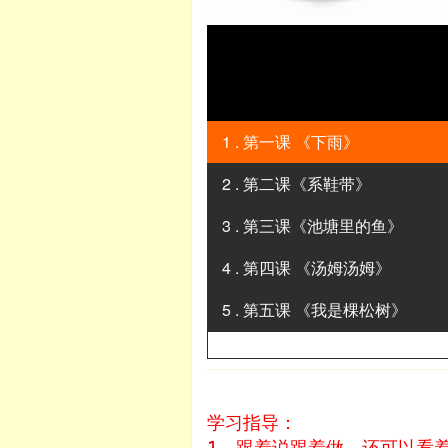
1 . 第一课 《下雨》
2 . 第二课《系鞋带》
3 . 第三课《池塘里的鱼》
4 . 第四课 《汤姆汤姆》
5 . 第五课 《我是棵松树》
6 . 第六课 《小猪》
7 . 第七课《普小姐呢》
学习指导：
8 . 第八课《五个蛋》
1，跟着说跟着做，还可以看