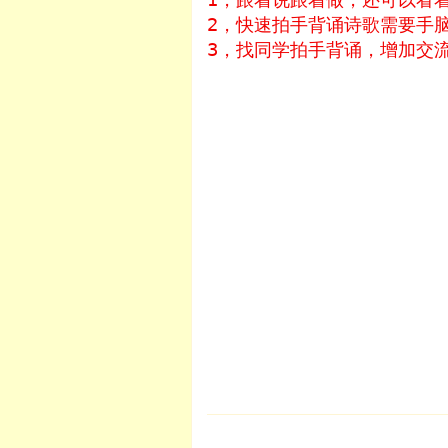
2，快速拍手背诵诗歌需要手
9 . 第九课 《洋葱》
3，找同学拍手背诵，增加交
10 . 第十课《种子》
11 . 第十一课《在农场上》
12 . 第十二课《五个消防队员》
13 . 第十三课《警察》
14 . 第十四课 《鲸鱼》
15 . 第十五课《你喜欢什么》
16 . 第十六课 《玛丽有个小羊
17 . 第十七课 《风》
18 . 第十八课《秋天的叶子》