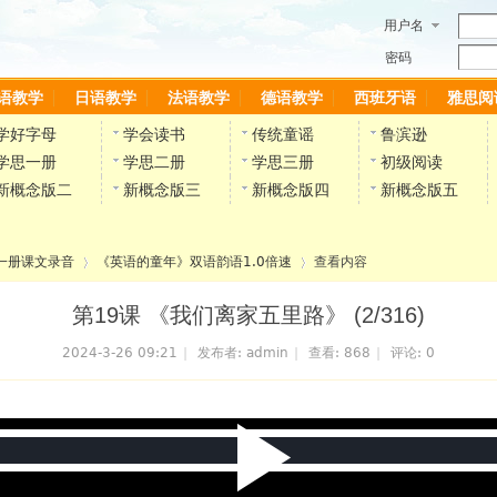
用户名
密码
语教学
日语教学
法语教学
德语教学
西班牙语
雅思阅
学好字母
学会读书
传统童谣
鲁滨逊
学思一册
学思二册
学思三册
初级阅读
新概念版二
新概念版三
新概念版四
新概念版五
一册课文录音
《英语的童年》双语韵语1.0倍速
查看内容
第19课 《我们离家五里路》 (2/316)
2024-3-26 09:21
|
发布者:
admin
|
查看:
868
|
评论: 0
›
›
P