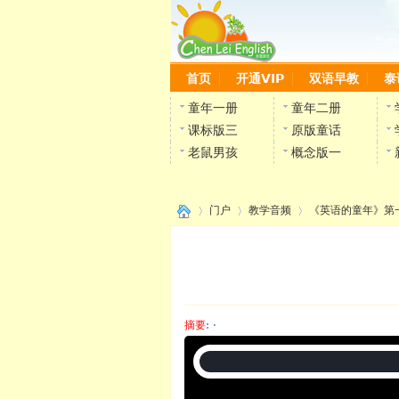
首页
开通VIP
双语早教
泰
童年一册
童年二册
课标版三
原版童话
老鼠男孩
概念版一
门户
教学音频
《英语的童年》第
›
›
›
摘要
: ·
陈雷