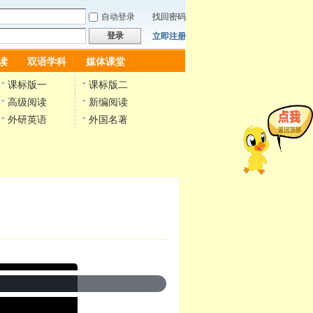
自动登录
找回密码
登录
立即注册
读
双语学科
媒体课堂
课标版一
课标版二
高级阅读
新编阅读
外研英语
外国名著