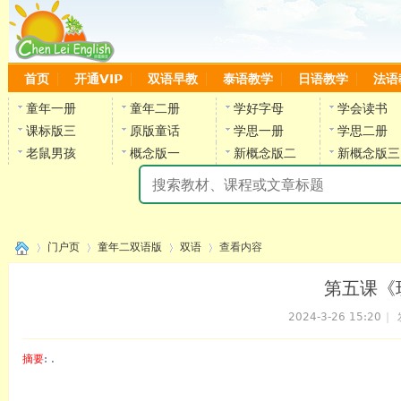
首页
开通VIP
双语早教
泰语教学
日语教学
法语
童年一册
童年二册
学好字母
学会读书
课标版三
原版童话
学思一册
学思二册
老鼠男孩
概念版一
新概念版二
新概念版三
陈
门户页
童年二双语版
双语
查看内容
第五课《玩
2024-3-26 15:20
|
›
›
›
›
摘要
: .
陈雷