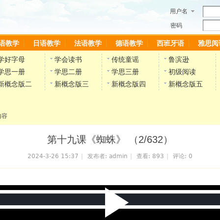
用户名
密码
语教学
日语教学
法语教学
德语教学
西班牙语
雅思阅
学好字母
学会读书
传统童谣
鲁滨逊
学思一册
学思二册
学思三册
初级阅读
新概念版二
新概念版三
新概念版四
新概念版五
内容
第十九课《蜘蛛》 （2/632）
2024-3-26 15:37
|
发布者:
admin
|
查看:
893
|
评论: 0
P