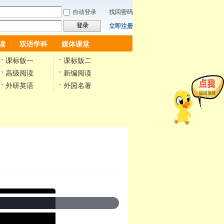
自动登录
找回密码
登录
立即注册
读
双语学科
媒体课堂
课标版一
课标版二
高级阅读
新编阅读
外研英语
外国名著