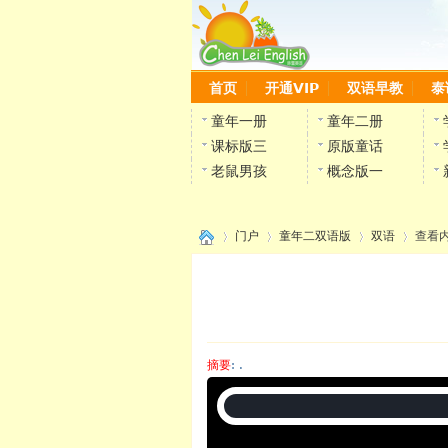
首页
开通VIP
双语早教
泰
童年一册
童年二册
课标版三
原版童话
老鼠男孩
概念版一
门户
童年二双语版
双语
查看
›
›
›
›
摘要
: .
陈雷