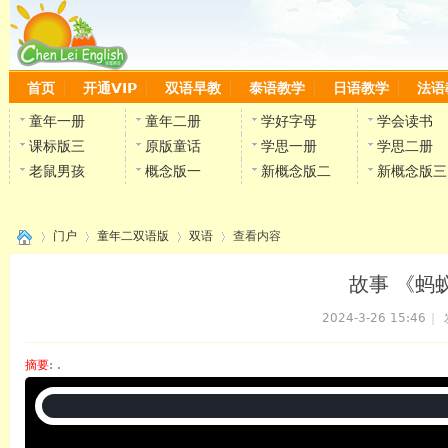
首页
开通VIP
双语早教
泰语教学
日语教学
法语
童年一册
童年二册
学好字母
学会读书
课标版三
原版童话
学思一册
学思二册
老鼠男孩
概念版一
新概念版二
新概念版三
门户
童年二双语版
双语
查看内容
故事 《蚂蚁
2024-3-26 15:46
|
›
›
›
›
摘要
: .
陈雷