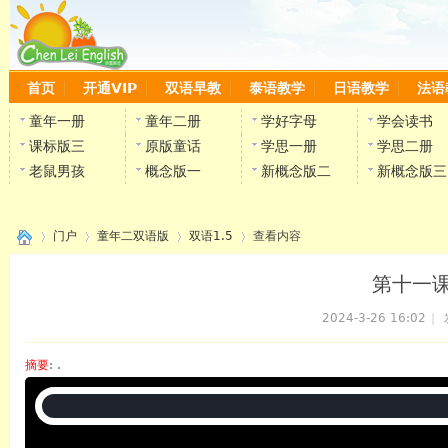
首页
开通VIP
双语早教
泰语教学
日语教学
法语
童年一册
童年二册
学好字母
学会读书
课标版三
原版童话
学思一册
学思二册
老鼠男孩
概念版一
新概念版二
新概念版三
门户
童年二双语版
双语1.5
查看内容
第十一课
2024-3-26 16:02
|
›
›
›
›
摘要
: .
陈雷