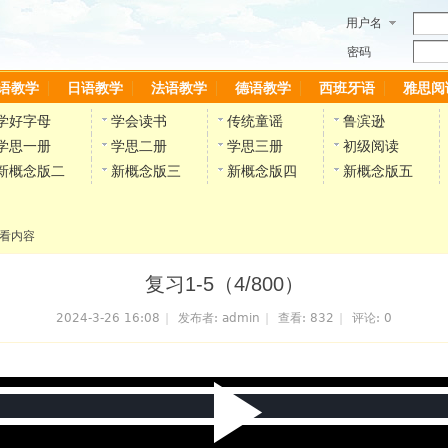
用户名
密码
语教学
日语教学
法语教学
德语教学
西班牙语
雅思阅
学好字母
学会读书
传统童谣
鲁滨逊
学思一册
学思二册
学思三册
初级阅读
新概念版二
新概念版三
新概念版四
新概念版五
看内容
复习1-5（4/800）
2024-3-26 16:08
|
发布者:
admin
|
查看:
832
|
评论: 0
P