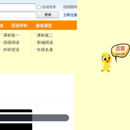
自动登录
找回密码
登录
立即注册
读
双语学科
媒体课堂
课标版一
课标版二
高级阅读
新编阅读
外研英语
外国名著