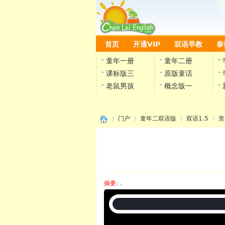
首页
开通VIP
双语早教
泰
童年一册
童年二册
课标版三
原版童话
老鼠男孩
概念版一
门户
童年二双语版
双语1.5
查
›
›
›
›
摘要
: .
陈雷