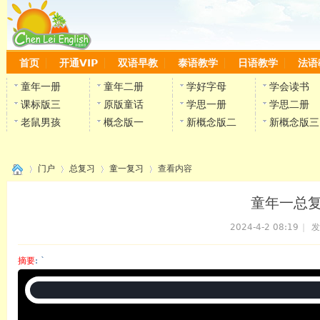
首页
开通VIP
双语早教
泰语教学
日语教学
法语
童年一册
童年二册
学好字母
学会读书
课标版三
原版童话
学思一册
学思二册
老鼠男孩
概念版一
新概念版二
新概念版三
门户
总复习
童一复习
查看内容
童年一总复
2024-4-2 08:19
|
发
›
›
›
›
摘要
: `
陈雷