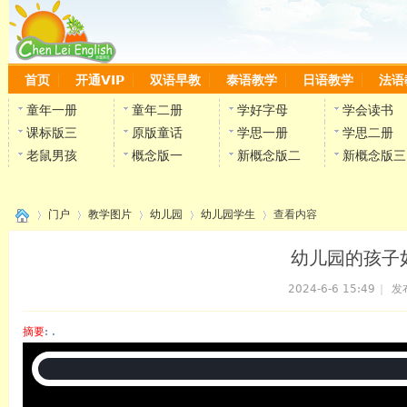
首页
开通VIP
双语早教
泰语教学
日语教学
法语
童年一册
童年二册
学好字母
学会读书
课标版三
原版童话
学思一册
学思二册
老鼠男孩
概念版一
新概念版二
新概念版三
门户
教学图片
幼儿园
幼儿园学生
查看内容
幼儿园的孩子
2024-6-6 15:49
|
发
›
›
›
›
›
摘要
: .
陈雷