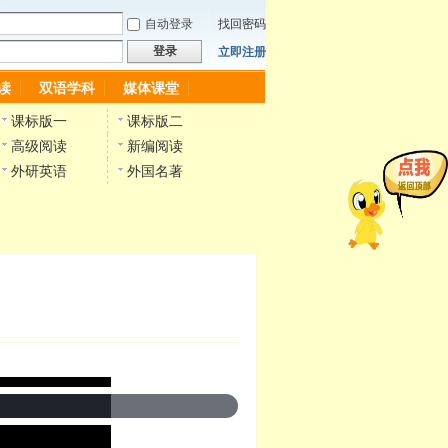
自动登录
找回密码
登录
立即注册
读
双语学科
媒体课堂
课标版一
课标版二
高级阅读
新编阅读
外研英语
外国名著