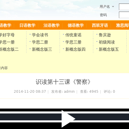
用户名
密码
语教学
日语教学
法语教学
德语教学
西班牙语
雅思阅
学好字母
学会读书
传统童谣
鲁滨逊
学思一册
学思二册
学思三册
初级阅读
新概念版二
新概念版三
新概念版四
新概念版五
看内容
识读第十三课《警察》
2014-11-20 08:37
|
发布者:
admin
|
查看:
4945
|
评论: 0
P