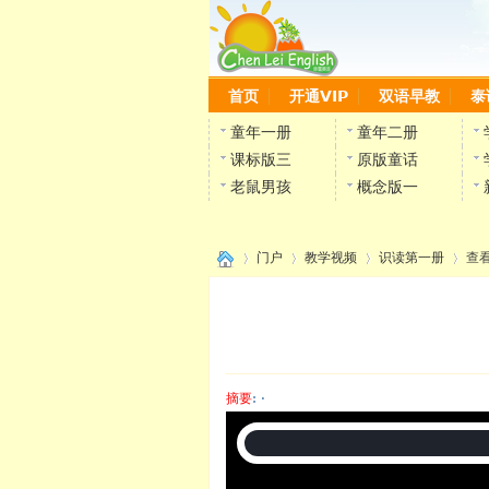
首页
开通VIP
双语早教
泰
童年一册
童年二册
课标版三
原版童话
老鼠男孩
概念版一
门户
教学视频
识读第一册
查
›
›
›
›
摘要
: ·
陈雷