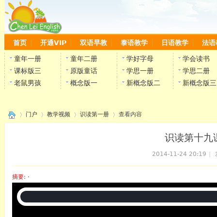
首页
开通VIP
双语早教
泰语教学
日语教学
法语
童年一册
童年二册
学好字母
学会读书
课标版三
原版童话
学思一册
学思二册
老鼠男孩
概念版一
新概念版二
新概念版三
门户
教学视频
识读第一册
查看内容
识读第十九
2014-11-24 20:19
|
›
›
›
›
摘要
: ·
陈雷