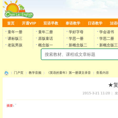
首页
开通VIP
双语早教
泰语教学
日语教学
法语
童年一册
童年二册
学好字母
学会读书
课标版三
原版童话
学思一册
学思二册
老鼠男孩
概念版一
新概念版二
新概念版三
陈
门户页
教学音频
《英语的童年》第一册课文录音
查看内容
★复
2015-3-21 11:20
|
发
›
›
›
›
摘要
: `
陈雷