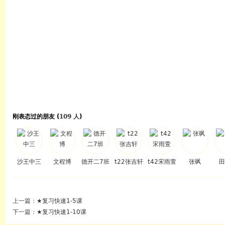
刚表态过的朋友 (
109 人
)
沙王中三
文程博
德开二7班
t22张吉轩
t42宋雨萱
张飒
田
上一篇：
★复习快速1-5课
下一篇：
★复习快速1-10课