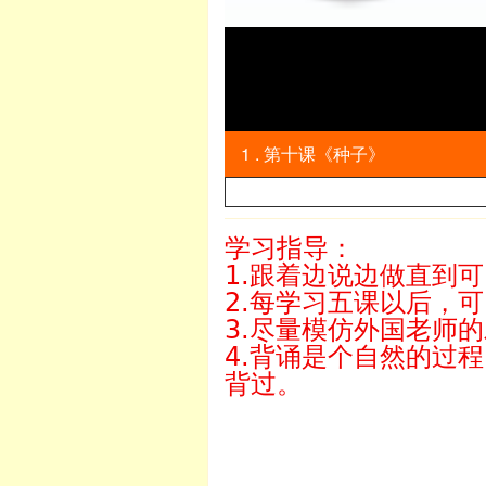
1 . 第十课《种子》
学习指导：
1.跟着边说边做直到
2.每学习五课以后，
3.尽量模仿外国老师
4.背诵是个自然的过
背过。