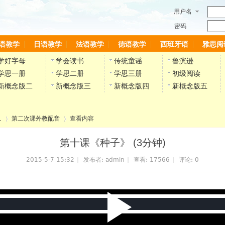
用户名
密码
语教学
日语教学
法语教学
德语教学
西班牙语
雅思阅
学好字母
学会读书
传统童谣
鲁滨逊
学思一册
学思二册
学思三册
初级阅读
新概念版二
新概念版三
新概念版四
新概念版五
1
第二次课外教配音
查看内容
第十课《种子》 (3分钟)
2015-5-7 15:32
|
发布者:
admin
|
查看:
17566
|
评论: 0
›
›
P