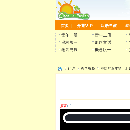
首页
开通VIP
双语早教
泰
童年一册
童年二册
课标版三
原版童话
老鼠男孩
概念版一
门户
教学视频
英语的童年第一册
›
›
›
摘要
: `
陈雷