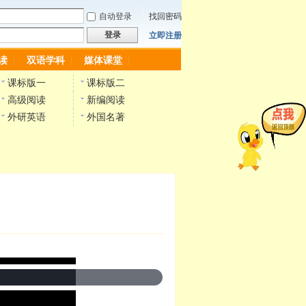
自动登录
找回密码
登录
立即注册
读
双语学科
媒体课堂
课标版一
课标版二
高级阅读
新编阅读
外研英语
外国名著