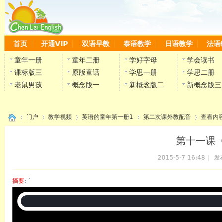
首页
开通VIP
双语早教
泰语教学
日语教学
法语
童年一册
童年二册
学好字母
学会读书
课标版三
原版童话
学思一册
学思二册
老鼠男孩
概念版一
新概念版二
新概念版三
门户
教学视频
英语的童年第一册1
第二次课外教配音
查看内
第十一课《
2015-5-7 16:48
|
发
›
›
›
›
›
摘要
: `
陈雷