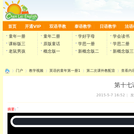
首页
开通VIP
双语早教
泰语教学
日语教学
法语
童年一册
童年二册
学好字母
学会读书
课标版三
原版童话
学思一册
学思二册
老鼠男孩
概念版一
新概念版二
新概念版三
门户
教学视频
英语的童年第一册1
第二次课外教配音
查看内
第十七课
2015-5-7 16:52
|
发
›
›
›
›
›
摘要
: `
陈雷