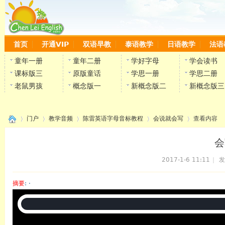
首页
开通VIP
双语早教
泰语教学
日语教学
法语
童年一册
童年二册
学好字母
学会读书
课标版三
原版童话
学思一册
学思二册
老鼠男孩
概念版一
新概念版二
新概念版三
门户
教学音频
陈雷英语字母音标教程
会说就会写
查看内容
会
2017-1-6 11:11
|
发
›
›
›
›
›
摘要
: ·
陈雷