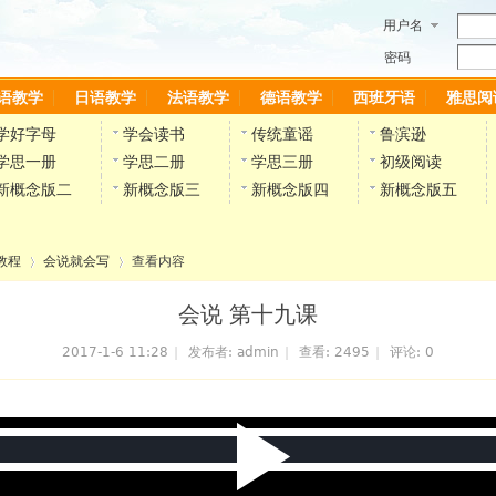
用户名
密码
语教学
日语教学
法语教学
德语教学
西班牙语
雅思阅
学好字母
学会读书
传统童谣
鲁滨逊
学思一册
学思二册
学思三册
初级阅读
新概念版二
新概念版三
新概念版四
新概念版五
教程
会说就会写
查看内容
会说 第十九课
2017-1-6 11:28
|
发布者:
admin
|
查看:
2495
|
评论: 0
›
›
P