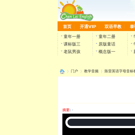
首页
开通VIP
双语早教
泰
童年一册
童年二册
课标版三
原版童话
老鼠男孩
概念版一
门户
教学音频
陈雷英语字母音标
›
›
›
摘要
: ·
陈雷