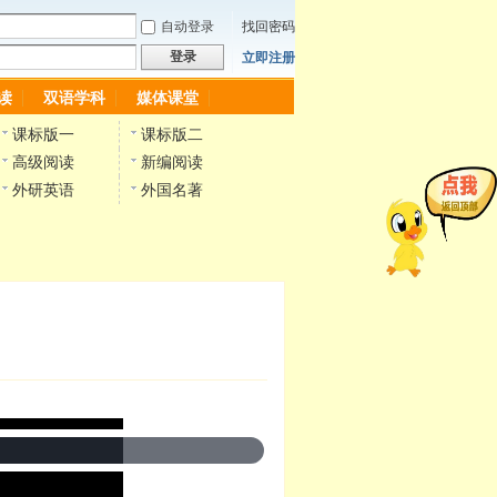
自动登录
找回密码
登录
立即注册
读
双语学科
媒体课堂
课标版一
课标版二
高级阅读
新编阅读
外研英语
外国名著