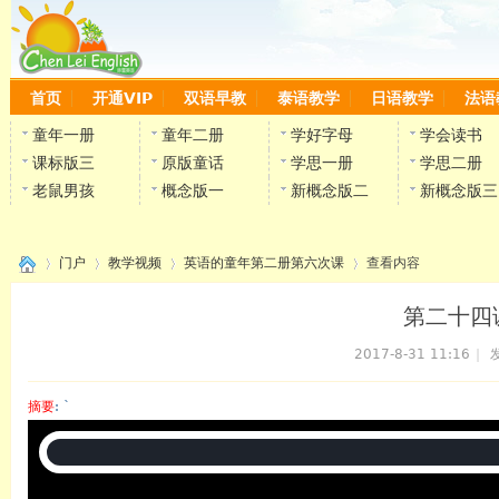
首页
开通VIP
双语早教
泰语教学
日语教学
法语
童年一册
童年二册
学好字母
学会读书
课标版三
原版童话
学思一册
学思二册
老鼠男孩
概念版一
新概念版二
新概念版三
门户
教学视频
英语的童年第二册第六次课
查看内容
第二十四
2017-8-31 11:16
|
发
›
›
›
›
摘要
: `
陈雷