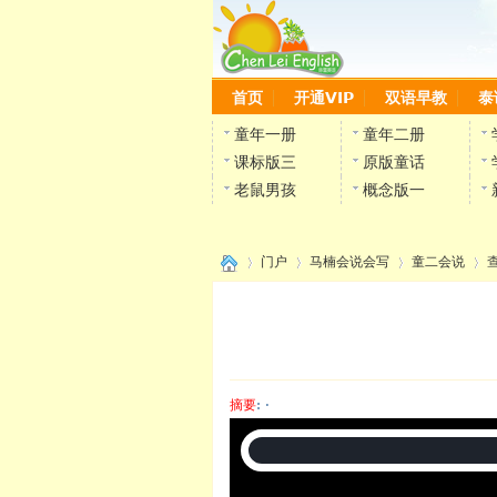
首页
开通VIP
双语早教
泰
童年一册
童年二册
课标版三
原版童话
老鼠男孩
概念版一
门户
马楠会说会写
童二会说
›
›
›
›
摘要
: ·
陈雷