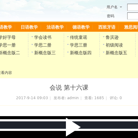
用户名
密码
语教学
日语教学
法语教学
德语教学
西班牙语
雅思阅
学好字母
学会读书
传统童谣
鲁滨逊
学思一册
学思二册
学思三册
初级阅读
新概念版二
新概念版三
新概念版四
新概念版五
查看内容
会说 第十六课
2017-9-14 09:03
|
发布者:
admin
|
查看:
1685
|
评论: 0
P