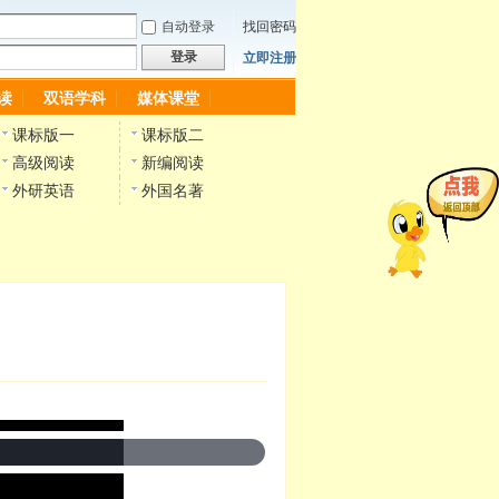
自动登录
找回密码
登录
立即注册
读
双语学科
媒体课堂
课标版一
课标版二
高级阅读
新编阅读
外研英语
外国名著