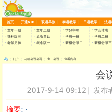
首页
开通VIP
双语早教
泰语教学
日语教学
法语
童年一册
童年二册
学好字母
学会读书
课标版三
原版童话
学思一册
学思二册
老鼠男孩
概念版一
新概念版二
新概念版三
门户
马楠会说会写
童二会说
查看内容
会
›
›
›
›
2017-9-14 09:12
|
发布
陈雷
摘要
: ·