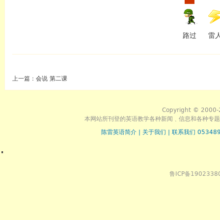
9 . 会说 第九课
路过
雷
10 . 会说 第十课
上一篇：
会说 第二课
11 . 会说 第十一课
Copyright © 2000-
本网站所刊登的英语教学各种新闻﹑信息和各种专题
陈雷英语简介
|
关于我们
|
联系我们 053489
.
12 . 会说 第十二课
鲁ICP备1902338
13 . 会说 第十三课