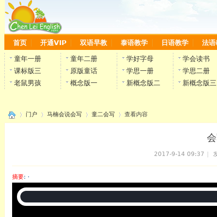
首页
开通VIP
双语早教
泰语教学
日语教学
法语
童年一册
童年二册
学好字母
学会读书
课标版三
原版童话
学思一册
学思二册
老鼠男孩
概念版一
新概念版二
新概念版三
门户
马楠会说会写
童二会写
查看内容
会
2017-9-14 09:37
|
发
›
›
›
›
摘要
: ·
陈雷