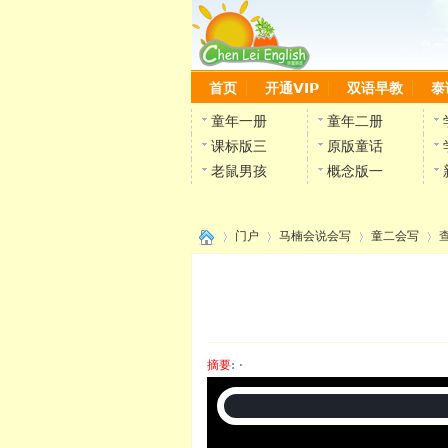
首页
开通VIP
双语早教
泰
童年一册
童年二册
课标版三
原版童话
老鼠男孩
概念版一
门户
马楠会说会写
童二会写
›
›
›
›
摘要
: ·
陈雷