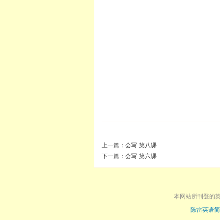
上一篇：
会写 第八课
下一篇：
会写 第六课
本网站所刊登的
陈雷英语简