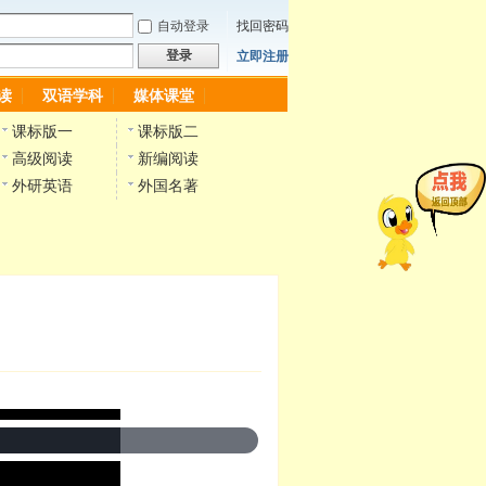
自动登录
找回密码
登录
立即注册
读
双语学科
媒体课堂
课标版一
课标版二
高级阅读
新编阅读
外研英语
外国名著