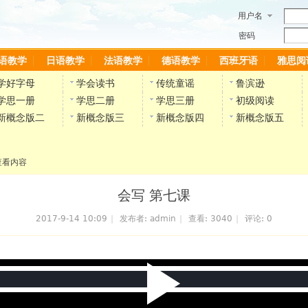
用户名
密码
语教学
日语教学
法语教学
德语教学
西班牙语
雅思阅
学好字母
学会读书
传统童谣
鲁滨逊
学思一册
学思二册
学思三册
初级阅读
新概念版二
新概念版三
新概念版四
新概念版五
查看内容
会写 第七课
2017-9-14 10:09
|
发布者:
admin
|
查看:
3040
|
评论: 0
P