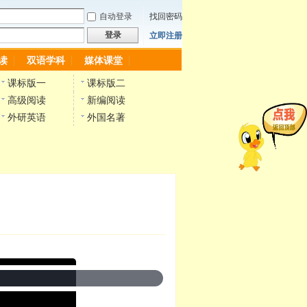
自动登录
找回密码
登录
立即注册
读
双语学科
媒体课堂
课标版一
课标版二
高级阅读
新编阅读
外研英语
外国名著