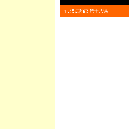
1 . 汉语韵语 第十八课
英语