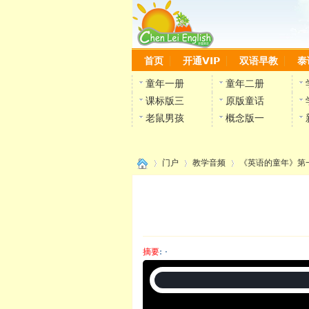
首页
开通VIP
双语早教
泰
童年一册
童年二册
课标版三
原版童话
老鼠男孩
概念版一
门户
教学音频
《英语的童年》第
›
›
›
摘要
: ·
陈雷