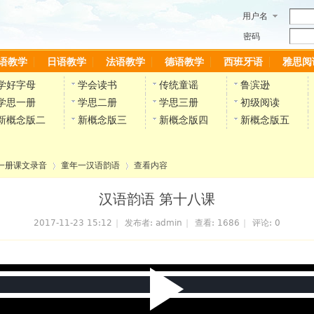
用户名
密码
语教学
日语教学
法语教学
德语教学
西班牙语
雅思阅
学好字母
学会读书
传统童谣
鲁滨逊
学思一册
学思二册
学思三册
初级阅读
新概念版二
新概念版三
新概念版四
新概念版五
一册课文录音
童年一汉语韵语
查看内容
汉语韵语 第十八课
2017-11-23 15:12
|
发布者:
admin
|
查看:
1686
|
评论: 0
›
›
P