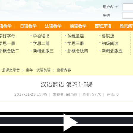
用户名
密码
语教学
日语教学
法语教学
德语教学
西班牙语
雅思阅
学好字母
学会读书
传统童谣
鲁滨逊
学思一册
学思二册
学思三册
初级阅读
新概念版二
新概念版三
新概念版四
新概念版五
一册课文录音
童年一汉语韵语
查看内容
汉语韵语 复习1-5课
2017-11-23 15:49
|
发布者:
admin
|
查看:
5770
|
评论: 0
›
›
P