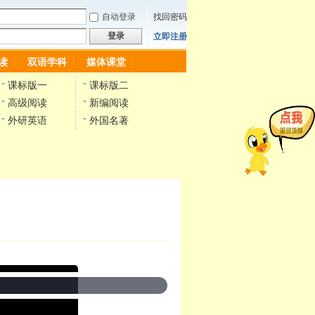
自动登录
找回密码
登录
立即注册
读
双语学科
媒体课堂
课标版一
课标版二
高级阅读
新编阅读
外研英语
外国名著