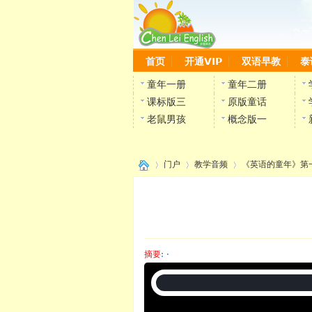
首页
开通VIP
双语早教
泰
童年一册
童年二册
课标版三
原版童话
老鼠男孩
概念版一
门户
教学音频
《英语的童年》第
›
›
›
摘要
: ·
陈雷