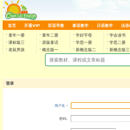
首页
开通VIP
双语早教
泰语教学
日语教学
法语
童年一册
童年二册
学好字母
学会读书
课标版三
原版童话
学思一册
学思二册
老鼠男孩
概念版一
新概念版二
新概念版三
陈
登录
用户名
密码: