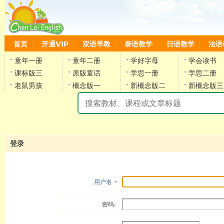
首页
开通VIP
双语早教
泰语教学
日语教学
法语
童年一册
童年二册
学好字母
学会读书
课标版三
原版童话
学思一册
学思二册
老鼠男孩
概念版一
新概念版二
新概念版三
陈
登录
用户名
密码: