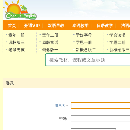
首页
开通VIP
双语早教
泰语教学
日语教学
法语
童年一册
童年二册
学好字母
学会读书
课标版三
原版童话
学思一册
学思二册
老鼠男孩
概念版一
新概念版二
新概念版三
陈
登录
用户名
密码: