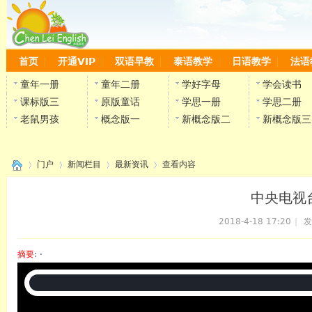
首页
开通VIP
双语早教
泰语教学
日语教学
法语
童年一册
童年二册
学好字母
学会读书
课标版三
原版童话
学思一册
学思二册
老鼠男孩
概念版一
新概念版二
新概念版三
门户
新闻栏目
最新资讯
查看内容
中央电视
2018-4-18 17:20
|
发
›
›
›
›
摘要
: ·
陈雷