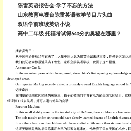
陈雷英语报告会-学了不忘的方法
山东教育电视台陈雷英语教学节目片头曲
双语学前班读英语小说
高中二年级 托福考试得640分的奥秘在哪里？
播音员曹日：
从中国开始开放
17年过去了，大量中国人认为懂英语越来越重要，即便是欠发达
我们的记者麻静最近采访了鲁北一家私立的英语学校，发回了这个报道。
Announcer Cao Ri:
In the seventeen years which have passed, since china’s first opening up,knowledge o
developed areas.
Our reporter Ma Jing recently visited a privately-owned English language school In 
记者麻静：
在闭塞的德州这间简陋的教室里，孩子们被他们年青有活力的美国老师吸引。这
经理解了很多英语，并可以进行简单的会话。
Reporter Ma Jing:
In this small shabby room in the isolated city of DeZhou, these children are fascinat
The kids mostly under six years old have already learned dozens of English rhymes a
In another classroom ,the children who have studied a little more than six months al
这些英语班是当地居民陈雷用自己的积蓄办起来的。他放弃了留在美国的机会，