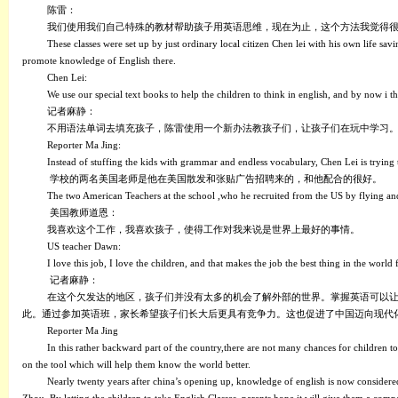
陈雷：
我们使用我们自己特殊的教材帮助孩子用英语思维，现在为止，这个方法我觉得
These classes were set up by just ordinary local citizen Chen lei with his own life sa
promote knowledge of English there.
Chen Lei:
We use our special text books to help the children to think in english, and by now i th
记者麻静：
不用语法单词去填充孩子，陈雷使用一个新办法教孩子们，让孩子们在玩中学习
Reporter Ma Jing:
Instead of stuffing the kids with grammar and endless vocabulary, Chen Lei is trying
学校的两名美国老师是他在美国散发和张贴广告招聘来的，和他配合的很好。
The two American Teachers at the school ,who he recruited from the US by flying and
美国教师道恩：
我喜欢这个工作，我喜欢孩子，使得工作对我来说是世界上最好的事情。
US teacher Dawn:
I love this job, I love the children, and that makes the job the best thing in the world 
记者麻静：
在这个欠发达的地区，孩子们并没有太多的机会了解外部的世界。掌握英语可以
此。通过参加英语班，家长希望孩子们长大后更具有竞争力。这也促进了中国迈向现代
Reporter Ma Jing
In this rather backward part of the country,there are not many chances for children to
on the tool which will help them know the world better.
Nearly twenty years after china’s opening up, knowledge of english is now considered