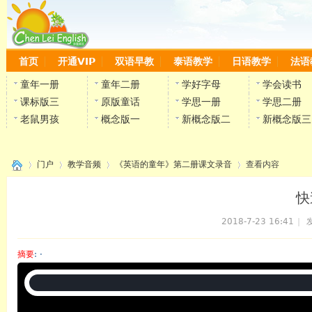
首页
开通VIP
双语早教
泰语教学
日语教学
法语
童年一册
童年二册
学好字母
学会读书
课标版三
原版童话
学思一册
学思二册
老鼠男孩
概念版一
新概念版二
新概念版三
门户
教学音频
《英语的童年》第二册课文录音
查看内容
快
2018-7-23 16:41
|
发
›
›
›
›
摘要
: ·
陈雷