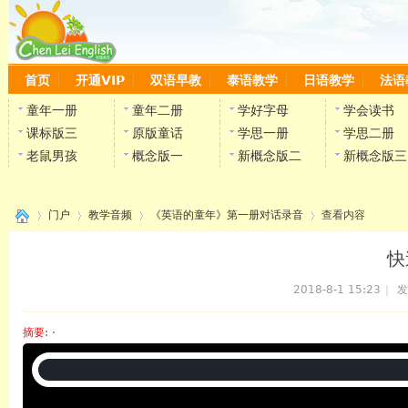
首页
开通VIP
双语早教
泰语教学
日语教学
法语
童年一册
童年二册
学好字母
学会读书
课标版三
原版童话
学思一册
学思二册
老鼠男孩
概念版一
新概念版二
新概念版三
门户
教学音频
《英语的童年》第一册对话录音
查看内容
快
2018-8-1 15:23
|
发
›
›
›
›
摘要
: ·
陈雷