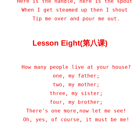
    Here is the handle, here is the spout 

    When I get steamed up then I shout 

    Tip me over and pour me out.
Lesson Eight(第八课)
    How many people live at your house?

    one, my father;

    two, my mother;

    three, my sister;

    four, my brother;

    There's one more,now let me see!

    Oh, yes, of course, it must be me!