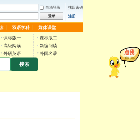
自动登录
找回密码
登录
注册
读
双语学科
媒体课堂
课标版一
课标版二
高级阅读
新编阅读
外研英语
外国名著
搜索