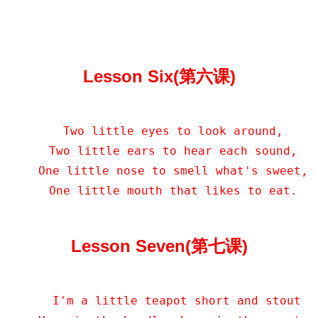
Lesson Six(第六课)
    Two little eyes to look around,

    Two little ears to hear each sound,

    One little nose to smell what's sweet,

    One little mouth that likes to eat.
Lesson Seven(第七课)
     I'm a little teapot short and stout
