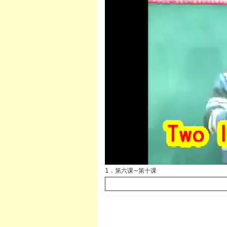
英语
1 . 第六课~第十课