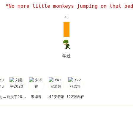
  “No more little monkeys jumping on that be
45
学过
jieguangshuo
刘昊宇2020
宋泽睿
t42安若娴
t22张吉轩