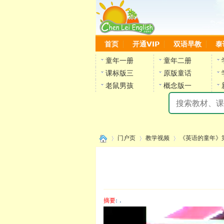
首页
开通VIP
双语早教
泰
童年一册
童年二册
课标版三
原版童话
老鼠男孩
概念版一
门户页
教学视频
《英语的童年》
›
›
›
摘要
: .
陈雷