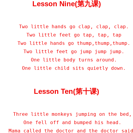
Lesson Nine(第九课)
     Two little hands go clap, clap, clap.

     Two little feet go tap, tap, tap

     Two little hands go thump,thump,thump.

     Two little feet go jump jump jump.

     One little body turns around.

     One little child sits quietly down.
Lesson Ten(第十课)
    Three little monkeys jumping on the bed,

    One fell off and bumped his head.

   Mama called the doctor and the doctor said