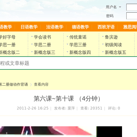
用户名
密码
语教学
日语教学
法语教学
德语教学
西班牙语
雅思阅
学好字母
学会读书
传统童谣
鲁滨逊
学思一册
学思二册
学思三册
初级阅读
新概念版二
新概念版三
新概念版四
新概念版五
搜索教材和课程
陈雷英语副网站
第二册做动作背诵
查看内容
第六课~第十课 （4分钟）
2011-2-26 16:25
|
发布者:
栗萍
|
查看:
20351
|
评论: 0
›