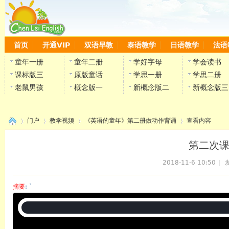
首页
开通VIP
双语早教
泰语教学
日语教学
法语
童年一册
童年二册
学好字母
学会读书
课标版三
原版童话
学思一册
学思二册
老鼠男孩
概念版一
新概念版二
新概念版三
门户
教学视频
《英语的童年》第二册做动作背诵
查看内容
第二次课
2018-11-6 10:50
|
发
›
›
›
›
摘要
: `
陈雷