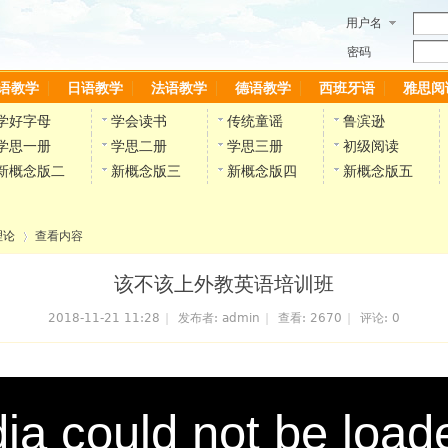
用户名
密码
语教学
日语教学
法语教学
德语教学
西班牙语
雅思阅
学好字母
学会读书
传统童谣
鲁滨逊
学思一册
学思二册
学思三册
初级阅读
新概念版二
新概念版三
新概念版四
新概念版五
理论
查看内容
该不该上外教英语培训班
2018-11-21 11:28
|
发布者:
admin
|
查看:
2670
|
评论: 0
›
a could not be load