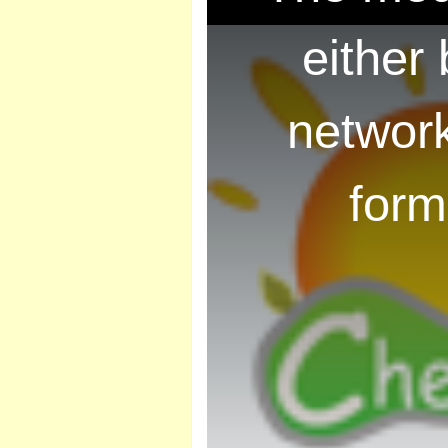
i
either
s
i
s
network
a
m
form
o
英语
d
a
l
w
i
n