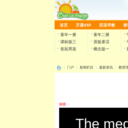
首页
开通VIP
双语早教
泰
童年一册
童年二册
课标版三
原版童话
老鼠男孩
概念版一
门户
新闻栏目
最新资讯
教育
›
›
›
›
摘要
: ·
陈雷
T
The medi
h