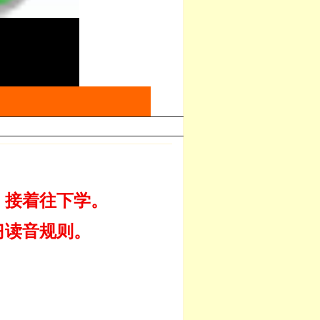
，接着往下学。
习读音规则。