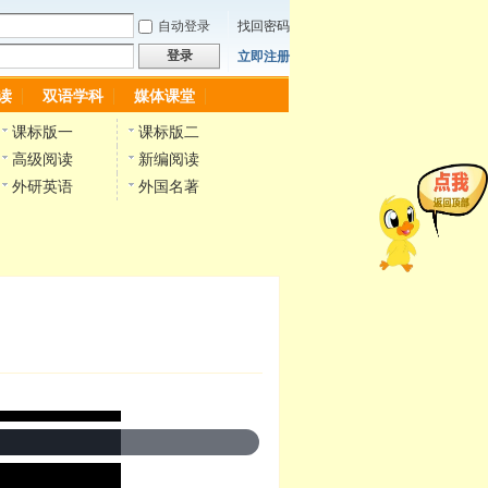
自动登录
找回密码
登录
立即注册
读
双语学科
媒体课堂
课标版一
课标版二
高级阅读
新编阅读
外研英语
外国名著