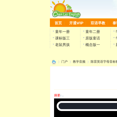
首页
开通VIP
双语早教
泰
童年一册
童年二册
课标版三
原版童话
老鼠男孩
概念版一
门户
教学音频
陈雷英语字母音标
›
›
›
摘要
: .
陈雷