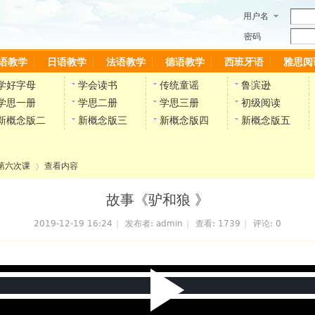
用户名
密码
语教学
日语教学
法语教学
德语教学
西班牙语
雅思阅
学好字母
学会读书
传统童谣
鲁滨逊
学思一册
学思二册
学思三册
初级阅读
新概念版二
新概念版三
新概念版四
新概念版五
第六次课
查看内容
故事《驴和狼 》
2019-12-19 16:24
|
发布者:
admin
|
查看:
1739
|
评论: 0
›
P