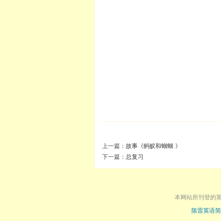
上一篇：
故事《蚂蚁和蝈蝈 》
下一篇：
总复习
本网站所刊登的
陈雷英语简