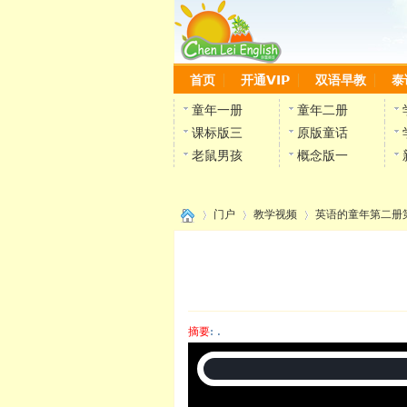
首页
开通VIP
双语早教
泰
童年一册
童年二册
课标版三
原版童话
老鼠男孩
概念版一
门户
教学视频
英语的童年第二册
›
›
›
摘要
: .
陈雷