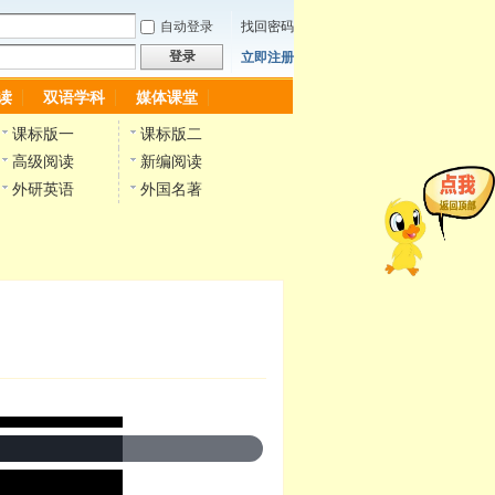
自动登录
找回密码
登录
立即注册
读
双语学科
媒体课堂
课标版一
课标版二
高级阅读
新编阅读
外研英语
外国名著