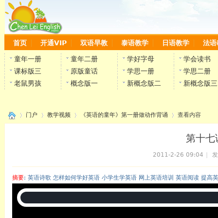
首页
开通VIP
双语早教
泰语教学
日语教学
法语
童年一册
童年二册
学好字母
学会读书
课标版三
原版童话
学思一册
学思二册
老鼠男孩
概念版一
新概念版二
新概念版三
门户
教学视频
《英语的童年》第一册做动作背诵
查看内容
第十七课
2011-2-26 09:04
|
发
›
›
›
›
摘要
: 英语诗歌 怎样如何学好英语 小学生学英语 网上英语培训 英语阅读 提高
陈雷