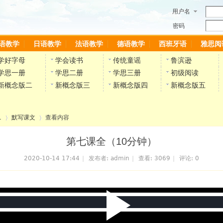
用户名
密码
语教学
日语教学
法语教学
德语教学
西班牙语
雅思阅
学好字母
学会读书
传统童谣
鲁滨逊
学思一册
学思二册
学思三册
初级阅读
新概念版二
新概念版三
新概念版四
新概念版五
1
默写课文
查看内容
第七课全（10分钟）
2020-10-14 17:44
|
发布者:
admin
|
查看:
3069
|
评论: 0
›
›
P