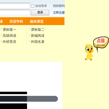
自动登录
找回密码
登录
立即注册
读
双语学科
媒体课堂
课标版一
课标版二
高级阅读
新编阅读
外研英语
外国名著