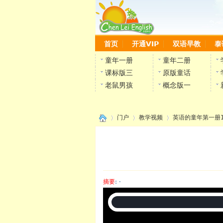
首页
开通VIP
双语早教
泰
童年一册
童年二册
课标版三
原版童话
老鼠男孩
概念版一
门户
教学视频
英语的童年第一册
›
›
›
摘要
: ·
陈雷