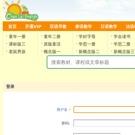
首页
开通VIP
双语早教
泰语教学
日语教学
法语
童年一册
童年二册
学好字母
学会读书
课标版三
原版童话
学思一册
学思二册
老鼠男孩
概念版一
新概念版二
新概念版三
陈
登录
用户名
密码: