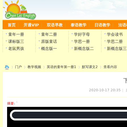
首页
开通VIP
双语早教
泰语教学
日语教学
法语
童年一册
童年二册
学好字母
学会读书
课标版三
原版童话
学思一册
学思二册
老鼠男孩
概念版一
新概念版二
新概念版三
门户
教学视频
英语的童年第一册1
默写课文2
查看内容
2020-10-17 20:35
|
›
›
›
›
›
摘要
: `
陈雷