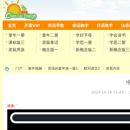
首页
开通VIP
双语早教
泰语教学
日语教学
法语
童年一册
童年二册
学好字母
学会读书
课标版三
原版童话
学思一册
学思二册
老鼠男孩
概念版一
新概念版二
新概念版三
门户
教学视频
英语的童年第一册1
默写课文2
查看内容
2020-10-18 11:43
|
›
›
›
›
›
摘要
: `
陈雷