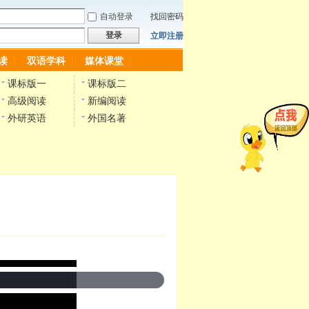
自动登录
找回密码
登录
立即注册
读
双语学科
媒体课堂
课标版一
课标版二
高级阅读
新编阅读
外研英语
外国名著