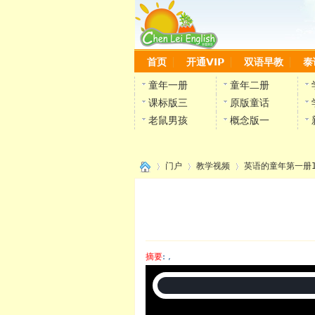
首页
开通VIP
双语早教
泰
童年一册
童年二册
课标版三
原版童话
老鼠男孩
概念版一
门户
教学视频
英语的童年第一册
›
›
›
摘要
: ,
陈雷