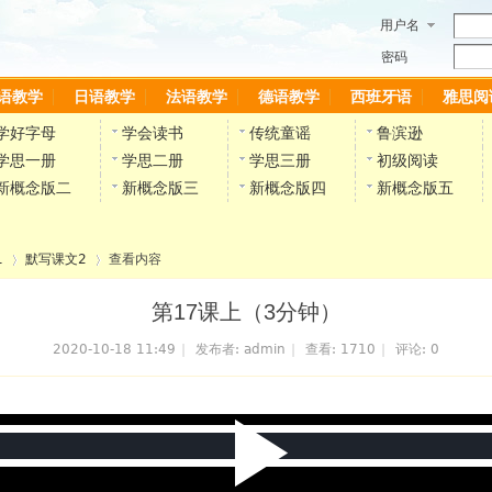
用户名
密码
语教学
日语教学
法语教学
德语教学
西班牙语
雅思阅
学好字母
学会读书
传统童谣
鲁滨逊
学思一册
学思二册
学思三册
初级阅读
新概念版二
新概念版三
新概念版四
新概念版五
1
默写课文2
查看内容
第17课上（3分钟）
2020-10-18 11:49
|
发布者:
admin
|
查看:
1710
|
评论: 0
›
›
P