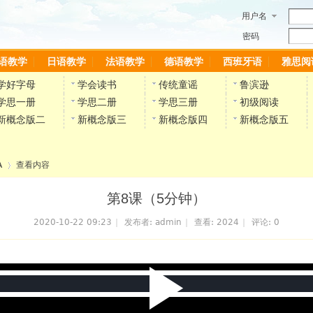
用户名
密码
语教学
日语教学
法语教学
德语教学
西班牙语
雅思阅
学好字母
学会读书
传统童谣
鲁滨逊
学思一册
学思二册
学思三册
初级阅读
新概念版二
新概念版三
新概念版四
新概念版五
A
查看内容
第8课（5分钟）
2020-10-22 09:23
|
发布者:
admin
|
查看:
2024
|
评论: 0
›
P