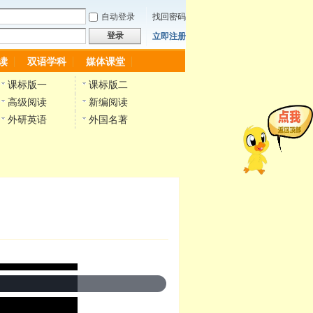
自动登录
找回密码
登录
立即注册
读
双语学科
媒体课堂
课标版一
课标版二
高级阅读
新编阅读
外研英语
外国名著