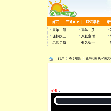
首页
开通VIP
双语早教
泰
童年一册
童年二册
课标版三
原版童话
老鼠男孩
概念版一
门户
教学视频
第8次课 说写课文
›
›
›
摘要
: ,
陈雷